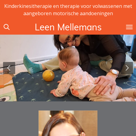
Kinderkinesitherapie en therapie voor volwassenen met
Ga
aangeboren motorische aandoeningen
direct
naar
Leen Mellemans
de
hoofdinhoud