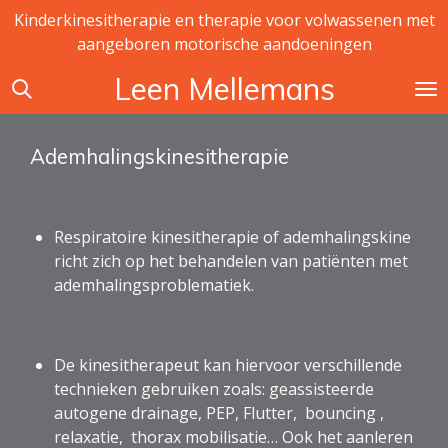
Kinderkinesitherapie en therapie voor volwassenen met
Ga
aangeboren motorische aandoeningen
direct
naar
Leen Mellemans
de
hoofdinhoud
Ademhalingskinesitherapie
Respiratoire kinesitherapie of ademhalingskine
richt zich op het behandelen van patiënten met
ademhalingsproblematiek.
De kinesitherapeut kan hiervoor verschillende
technieken gebruiken zoals: geassisteerde
autogene drainage, PEP, Flutter, bouncing ,
relaxatie, thorax mobilisatie… Ook het aanleren