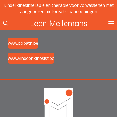
Kinderkinesitherapie en therapie voor volwassenen met
Ga
aangeboren motorische aandoeningen
direct
naar
Leen Mellemans
de
hoofdinhoud
www.bobath.be
www.vindeenkinesist.be