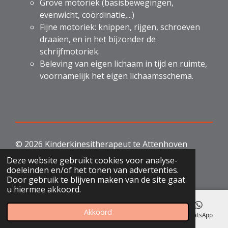
Grove motoriek (basisbewegingen,
evenwicht, coördinatie,...)
Fijne motoriek: knippen, rijgen, schroeven
draaien, en in het bijzonder de
schrijfmotoriek.
Beleving van eigen lichaam in tijd en ruimte,
voornamelijk het eigen lichaamsschema.
© 2026 Kinderkinesitherapeut te Attenhoven
Landen
Deze website gebruikt cookies voor analyse-
Powered by
JouwWeb
doeleinden en/of het tonen van advertenties.
Door gebruik te blijven maken van de site gaat
u hiermee akkoord.
Akkoord
E-mailadres
Telefoonnummer
Kaart
WhatsApp