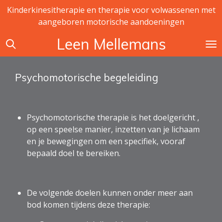
Kinderkinesitherapie en therapie voor volwassenen met
Ga
aangeboren motorische aandoeningen
direct
naar
Leen Mellemans
de
hoofdinhoud
Psychomotorische begeleiding
Psychomotorische therapie is het doelgericht ,
op een speelse manier, inzetten van je lichaam
en je bewegingen om een specifiek, vooraf
bepaald doel te bereiken.
De volgende doelen kunnen onder meer aan
bod komen tijdens deze therapie: