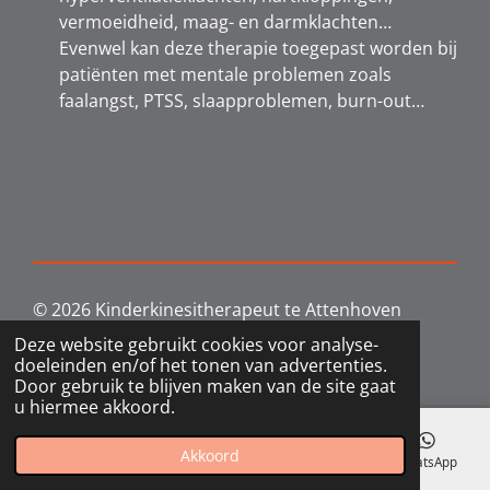
vermoeidheid, maag- en darmklachten
…
Evenwel kan deze therapie toegepast worden bij
patiënten met mentale problemen zoals
faalangst, PTSS, slaapproblemen, burn-out…
© 2026 Kinderkinesitherapeut te Attenhoven
Landen
Deze website gebruikt cookies voor analyse-
Powered by
JouwWeb
doeleinden en/of het tonen van advertenties.
Door gebruik te blijven maken van de site gaat
u hiermee akkoord.
Akkoord
E-mailadres
Telefoonnummer
Kaart
WhatsApp