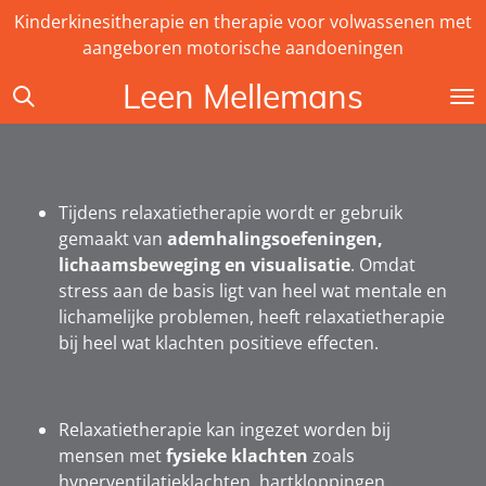
Kinderkinesitherapie en therapie voor volwassenen met
Ga
aangeboren motorische aandoeningen
direct
naar
Leen Mellemans
de
hoofdinhoud
Tijdens relaxatietherapie wordt er gebruik
gemaakt van
ademhalingsoefeningen,
lichaamsbeweging en visualisatie
.
Omdat
stress aan de basis ligt van heel wat mentale en
lichamelijke problemen, heeft relaxatietherapie
bij heel wat klachten positieve effecten.
Relaxatietherapie
kan ingezet worden bij
mensen met
fysieke klachten
zoals
hyperventilatieklachten, hartkloppingen,