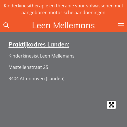
Kinderkinesitherapie en therapie voor volwassenen met
Ga
aangeboren motorische aandoeningen
direct
naar
Leen Mellemans
de
hoofdinhoud
Praktijkadres Landen:
Kinderkinesist Leen Mellemans
Mastellenstraat 25
3404 Attenhoven (Landen)