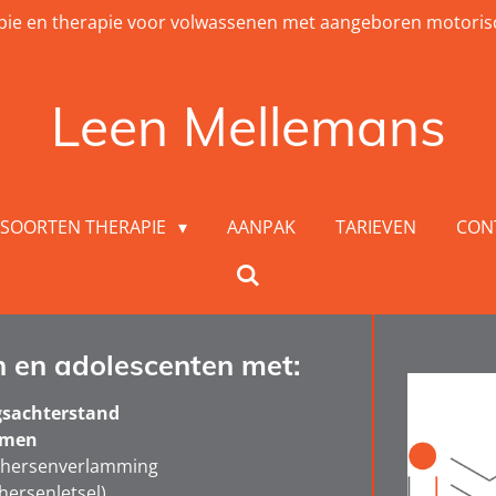
apie en therapie voor volwassenen met aangeboren motori
Leen Mellemans
SOORTEN THERAPIE
AANPAK
TARIEVEN
CON
n en adolescenten met:
gsachterstand
emen
f hersenverlamming
hersenletsel)