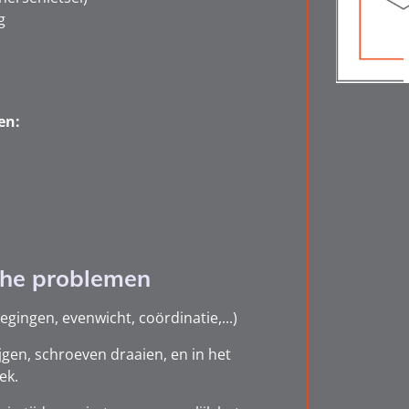
g
en:
che problemen
ingen, evenwicht, coördinatie,...)
ijgen, schroeven draaien, en in het
ek.